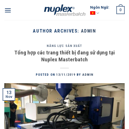
Skip
Ngôn Ngữ:
0
to
content
AUTHOR ARCHIVES:
ADMIN
NĂNG LỰC SẢN XUẤT
Tổng hợp các trang thiết bị đang sử dụng tại
Nuplex Masterbatch
POSTED ON
13/11/2019
BY
ADMIN
13
Nov