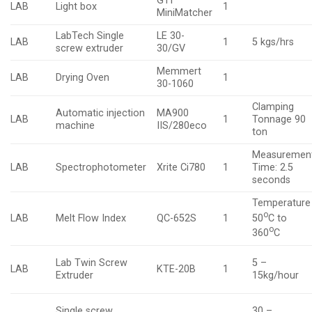
GTI
LAB
Light box
1
MiniMatcher
LabTech Single
LE 30-
LAB
1
5 kgs/hrs
screw extruder
30/GV
Memmert
LAB
Drying Oven
1
30-1060
Clamping
Automatic injection
MA900
LAB
1
Tonnage 90
machine
IIS/280eco
ton
Measuremen
LAB
Spectrophotometer
Xrite Ci780
1
Time: 2.5
seconds
Temperature
o
50
C to
LAB
Melt Flow Index
QC-652S
1
o
360
C
Lab Twin Screw
5 –
LAB
KTE-20B
1
Extruder
15kg/hour
Single screw
30 –