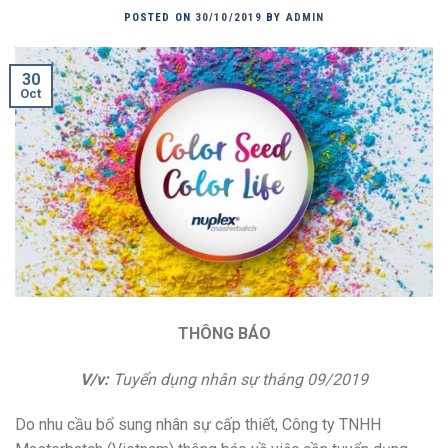
POSTED ON
30/10/2019
BY
ADMIN
30
Oct
THÔNG BÁO
V/v:
Tuyển dụng nhân sự tháng 09/2019
Do nhu cầu bổ sung nhân sự cấp thiết, Công ty TNHH