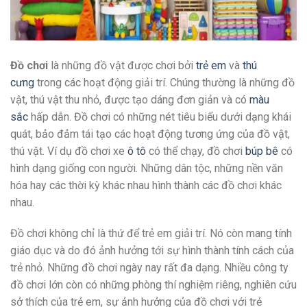
Đồ chơi
là những đồ vật được chơi bởi
trẻ em
và
thú
cưng
trong các hoạt động giải trí. Chúng thường là những đồ
vật, thú vật thu nhỏ, được tạo dáng đơn giản và có
màu
sắc
hấp dẫn. Đồ chơi có những nét tiêu biểu dưới dạng khái
quát, bảo đảm tái tạo các hoạt động tương ứng của đồ vật,
thú vật. Ví dụ đồ chơi xe
ô tô
có thể chạy, đồ chơi
búp bê
có
hình dạng giống con người. Những dân tộc, những nền văn
hóa hay các thời kỳ khác nhau hình thành các đồ chơi khác
nhau.
Đồ chơi không chỉ là thứ để trẻ em giải trí. Nó còn mang tính
giáo dục và do đó ảnh hưởng tới sự hình thành tính cách của
trẻ nhỏ. Những đồ chơi ngày nay rất đa dạng. Nhiều công ty
đồ chơi lớn còn có những phòng thí nghiệm riêng, nghiên cứu
sở thích của trẻ em, sự ảnh hưởng của đồ chơi với trẻ