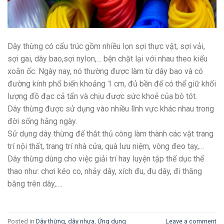
Dây thừng có cấu trúc gồm nhiều lọn sợi thực vật, sợi vải,
sợi gai, dây bao,sợi nylon,… bện chặt lại với nhau theo kiểu
xoắn ốc. Ngày nay, nó thường được làm từ dây bao và có
đường kính phổ biến khoảng 1 cm, đủ bền để có thể giữ khối
lượng đồ đạc cả tấn và chịu được sức khoẻ của bò tót.
Dây thừng được sử dụng vào nhiều lĩnh vực khác nhau trong
đời sống hằng ngày.
Sử dụng dây thừng để thắt thủ công làm thành các vật trang
trí nội thất, trang trí nhà cửa, quà lưu niệm, vòng đeo tay,…
Dây thừng dùng cho việc giải trí hay luyện tập thể dục thể
thao như: chơi kéo co, nhảy dây, xích đu, đu dây, đi thăng
bằng trên dây,….
Posted in
Dây thừng, dây nhựa
,
Ứng dụng
Leave a comment