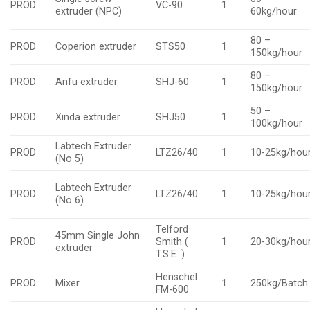
PROD
VC-90
1
extruder (NPC)
60kg/hour
80 –
PROD
Coperion extruder
STS50
1
150kg/hour
80 –
PROD
Anfu extruder
SHJ-60
1
150kg/hour
50 –
PROD
Xinda extruder
SHJ50
1
100kg/hour
Labtech Extruder
PROD
LTZ26/40
1
10-25kg/hou
(No 5)
Labtech Extruder
PROD
LTZ26/40
1
10-25kg/hou
(No 6)
Telford
45mm Single John
PROD
Smith (
1
20-30kg/hou
extruder
T.S.E. )
Henschel
PROD
Mixer
1
250kg/Batch
FM-600