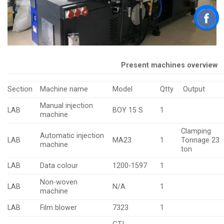
Present machines overview
Section
Machine name
Model
Qtty
Output
Manual injection
LAB
BOY 15 S
1
machine
Clamping
Automatic injection
LAB
MA23
1
Tonnage 23
machine
ton
LAB
Data colour
1200-1597
1
Non-woven
LAB
N/A
1
machine
LAB
Film blower
7323
1