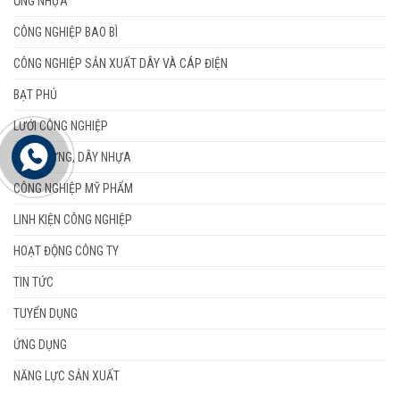
ỐNG NHỰA
CÔNG NGHIỆP BAO BÌ
CÔNG NGHIỆP SẢN XUẤT DÂY VÀ CÁP ĐIỆN
BẠT PHỦ
LƯỚI CÔNG NGHIỆP
DÂY THỪNG, DÂY NHỰA
CÔNG NGHIỆP MỸ PHẨM
LINH KIỆN CÔNG NGHIỆP
HOẠT ĐỘNG CÔNG TY
TIN TỨC
TUYỂN DỤNG
ỨNG DỤNG
NĂNG LỰC SẢN XUẤT