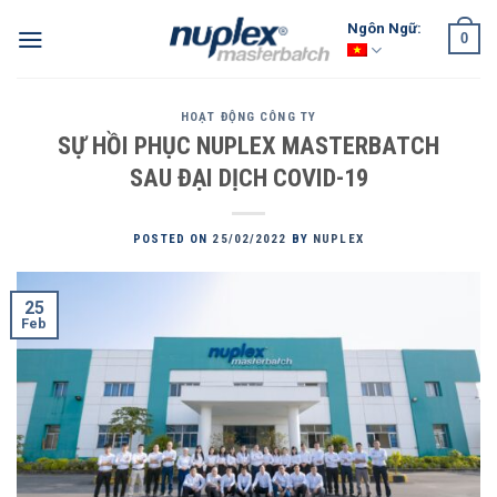
Skip
Ngôn Ngữ:
0
to
content
HOẠT ĐỘNG CÔNG TY
SỰ HỒI PHỤC NUPLEX MASTERBATCH
SAU ĐẠI DỊCH COVID-19
POSTED ON
25/02/2022
BY
NUPLEX
25
Feb