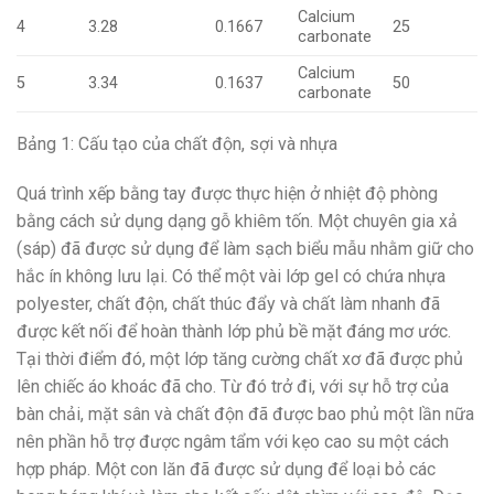
Calcium
4
3.28
0.1667
25
carbonate
Calcium
5
3.34
0.1637
50
carbonate
Bảng 1: Cấu tạo của chất độn, sợi và nhựa
Quá trình xếp bằng tay được thực hiện ở nhiệt độ phòng
bằng cách sử dụng dạng gỗ khiêm tốn. Một chuyên gia xả
(sáp) đã được sử dụng để làm sạch biểu mẫu nhằm giữ cho
hắc ín không lưu lại. Có thể một vài lớp gel có chứa nhựa
polyester, chất độn, chất thúc đẩy và chất làm nhanh đã
được kết nối để hoàn thành lớp phủ bề mặt đáng mơ ước.
Tại thời điểm đó, một lớp tăng cường chất xơ đã được phủ
lên chiếc áo khoác đã cho. Từ đó trở đi, với sự hỗ trợ của
bàn chải, mặt sân và chất độn đã được bao phủ một lần nữa
nên phần hỗ trợ được ngâm tẩm với kẹo cao su một cách
hợp pháp. Một con lăn đã được sử dụng để loại bỏ các