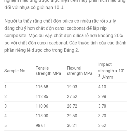
nghiệm hiệu ứng được thực hiện trên máy phân tích hiệu ứng
đối với nhựa có giới hạn 10 J.
Người ta thấy rằng chất độn silica có nhiều rắc rối xử lý
đáng chú ý hơn chất độn canxi cacbonat để lắp ráp
composite. Mặc dù vậy, chất độn silica rẻ hơn khoảng 20% ​​
so với chất độn canxi cacbonat. Các thuộc tính của các thành
phần riêng lẻ được cho trong Bảng 2.
Impact
Tensile
Flexural
-
strength x 10
Sample No.
strength MPa
strength MPa
3
J/mm
1
116.68
19.03
4.10
2
112.85
27.52
3.98
3
110.06
28.72
3.78
4
113.00
29.50
3.70
5
98.61
30.21
3.62