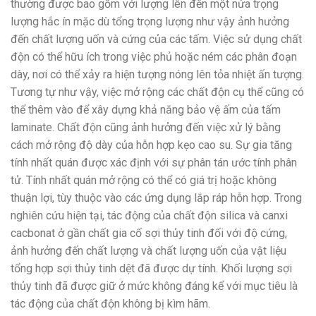
thường được bao gồm với lượng lên đến một nửa trọng
lượng hắc ín mặc dù tổng trọng lượng như vậy ảnh hưởng
đến chất lượng uốn và cứng của các tấm. Việc sử dụng chất
độn có thể hữu ích trong việc phủ hoặc ném các phân đoạn
dày, nơi có thể xảy ra hiện tượng nóng lên tỏa nhiệt ấn tượng.
Tương tự như vậy, việc mở rộng các chất độn cụ thể cũng có
thể thêm vào để xây dựng khả năng bảo vệ ấm của tấm
laminate. Chất độn cũng ảnh hưởng đến việc xử lý bằng
cách mở rộng độ dày của hỗn hợp kẹo cao su. Sự gia tăng
tính nhất quán được xác định với sự phân tán ước tính phân
tử. Tính nhất quán mở rộng có thể có giá trị hoặc không
thuận lợi, tùy thuộc vào các ứng dụng lắp ráp hỗn hợp. Trong
nghiên cứu hiện tại, tác động của chất độn silica và canxi
cacbonat ở gần chất gia cố sợi thủy tinh đối với độ cứng,
ảnh hưởng đến chất lượng và chất lượng uốn của vật liệu
tổng hợp sợi thủy tinh dệt đã được dự tính. Khối lượng sợi
thủy tinh đã được giữ ở mức không đáng kể với mục tiêu là
tác động của chất độn không bị kìm hãm.