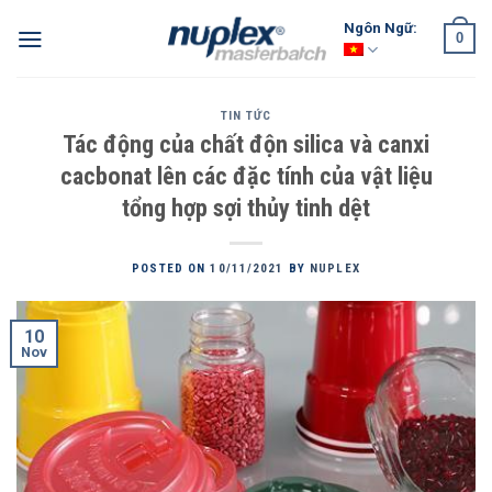
Skip
Ngôn Ngữ:
0
to
content
TIN TỨC
Tác động của chất độn silica và canxi
cacbonat lên các đặc tính của vật liệu
tổng hợp sợi thủy tinh dệt
POSTED ON
10/11/2021
BY
NUPLEX
10
Nov