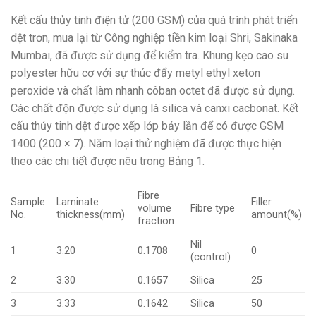
Kết cấu thủy tinh điện tử (200 GSM) của quá trình phát triển
dệt trơn, mua lại từ Công nghiệp tiền kim loại Shri, Sakinaka
Mumbai, đã được sử dụng để kiểm tra. Khung kẹo cao su
polyester hữu cơ với sự thúc đẩy metyl ethyl xeton
peroxide và chất làm nhanh côban octet đã được sử dụng.
Các chất độn được sử dụng là silica và canxi cacbonat. Kết
cấu thủy tinh dệt được xếp lớp bảy lần để có được GSM
1400 (200 × 7). Năm loại thử nghiệm đã được thực hiện
theo các chi tiết được nêu trong Bảng 1.
Fibre
Sample
Laminate
Filler
volume
Fibre type
No.
thickness(mm)
amount(%)
fraction
Nil
1
3.20
0.1708
0
(control)
2
3.30
0.1657
Silica
25
3
3.33
0.1642
Silica
50