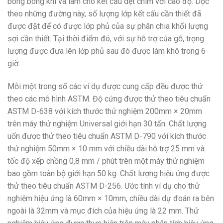
bong bóng khí và làm cho kết cấu dệt chìm với cao độ. Dọc
theo những đường này, số lượng lớp kết cấu cần thiết đã
được đặt để có được lớp phủ của sự phân chia khối lượng
sợi cần thiết. Tại thời điểm đó, với sự hỗ trợ của gỗ, trọng
lượng được đưa lên lớp phủ sau đó được làm khô trong 6
giờ.
Mỗi một trong số các ví dụ được cung cấp đều được thử
theo các mô hình ASTM. Độ cứng được thử theo tiêu chuẩn
ASTM D-638 với kích thước thử nghiệm 200mm × 20mm
trên máy thử nghiệm Universal giới hạn 30 tấn. Chất lượng
uốn được thử theo tiêu chuẩn ASTM D-790 với kích thước
thử nghiệm 50mm × 10 mm với chiều dài hỗ trợ 25 mm và
tốc độ xếp chồng 0,8 mm / phút trên một máy thử nghiệm
bao gồm toàn bộ giới hạn 50 kg. Chất lượng hiệu ứng được
thử theo tiêu chuẩn ASTM D-256. Ước tính ví dụ cho thử
nghiệm hiệu ứng là 60mm × 10mm, chiều dài dự đoán ra bên
ngoài là 32mm và mục đích của hiệu ứng là 22 mm. Thử