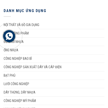
DANH MỤC ỨNG DỤNG
NỘI THẤT VÀ ĐỒ GIA DỤNG
VĂN PHÒNG PHẨM
ĐỒ CHƠI NHỰA
ỐNG NHỰA
CÔNG NGHIỆP BAO BÌ
CÔNG NGHIỆP SẢN XUẤT DÂY VÀ CÁP ĐIỆN
BẠT PHỦ
LƯỚI CÔNG NGHIỆP
DÂY THỪNG, DÂY NHỰA
CÔNG NGHIỆP MỸ PHẨM