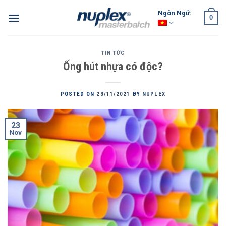
Skip
Ngôn Ngữ:
0
to
content
TIN TỨC
Ống hút nhựa có độc?
POSTED ON
23/11/2021
BY
NUPLEX
23
Nov